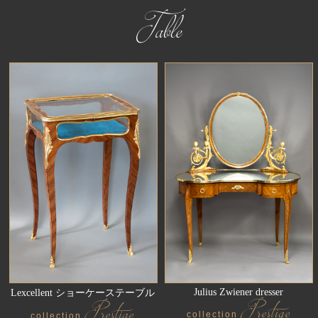
Table
Julius Zwiener dresser
Lexcellent ショーケーステーブル
Prestige
Prestige
collection
collection