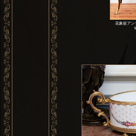
花象嵌アン