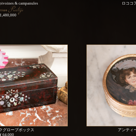
ivoines & campanules
ロココ
Prestige
ction
 1,480,000
クグローブボックス
アンティ
¥ 64,000