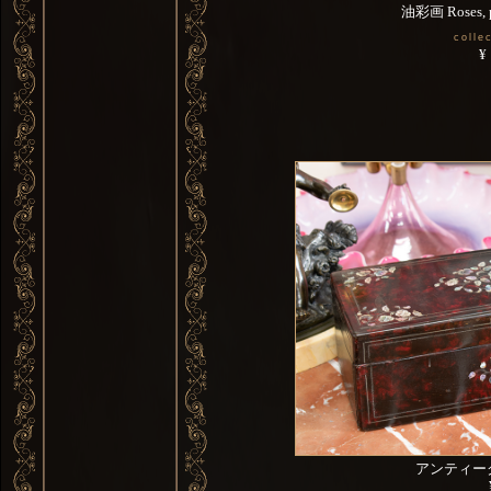
油彩画 Roses, p
colle
¥
アンティー