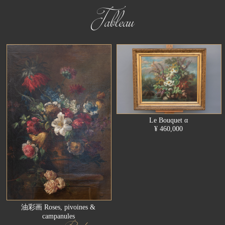
Tableau
Le Bouquet α
¥ 460,000
油彩画 Roses, pivoines &
campanules